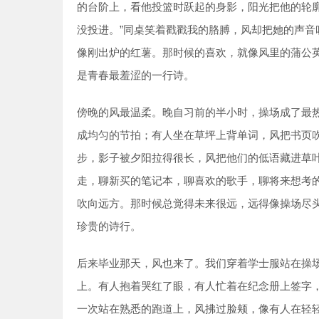
的台阶上，看他投篮时跃起的身影，阳光把他的轮
没投进。”同桌笑着戳戳我的胳膊，风却把她的声
像刚出炉的红薯。那时候的喜欢，就像风里的蒲公
是青春最羞涩的一行诗。
傍晚的风最温柔。晚自习前的半小时，操场成了最
成均匀的节拍；有人坐在草坪上背单词，风把书页
步，影子被夕阳拉得很长，风把他们的低语藏进草
走，聊新买的笔记本，聊喜欢的歌手，聊将来想考
吹向远方。那时候总觉得未来很远，远得像操场尽
珍贵的诗行。
后来毕业那天，风也来了。我们穿着学士服站在操
上。有人抱着哭红了眼，有人忙着在纪念册上签字，
一次站在熟悉的跑道上，风拂过脸颊，像有人在轻