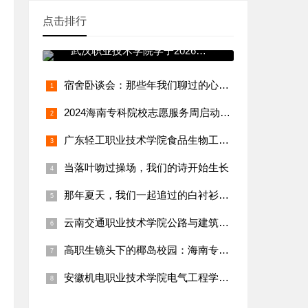
点击排行
青春践使命 志愿暖寒冬——
武汉职业技术学院学子2026年
寒假
宿舍卧谈会：那些年我们聊过的心事与远方
2024海南专科院校志愿服务周启动！学生团队赴三亚渔村实践纪
广东轻工职业技术学院食品生物工程学院：“乡村特色食品（腐竹、
当落叶吻过操场，我们的诗开始生长
那年夏天，我们一起追过的白衬衫少年
云南交通职业技术学院公路与建筑工程学院：“乡村通村公路养护与
高职生镜头下的椰岛校园：海南专科生vlog火出圈，日常碎片太
安徽机电职业技术学院电气工程学院：吴宇轩团队守护乡村用电，三