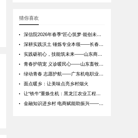
猜你喜欢
深信院2026年春季“匠心筑梦·能创未来”校园技能文化节暨专
深耕实践沃土 锤炼专业本领——长春金融高等专科学校财务管理学
实践砺初心，技能筑未来——山东商业职业技术学院2026年寒假
青春护萌宠 义诊暖民心——山东畜牧兽医职业学院志愿者社区宠物
绿动青春 志愿护航——广东机电职业技术学院2026年春季志愿
面点暖乡：让美味点亮乡村烟火
让“铁牛”重焕生机：黑龙江农业工程职业学院农业装备应用技术专
金融知识进乡村 电商赋能助振兴——浙江金融职业学院“三下乡”