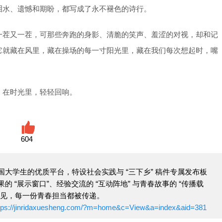
泪水、遗憾和期盼，都写成了永不褪色的诗行。
一茬又一茬，可那些奔跑的身影、清脆的笑声、羞涩的对视，却和记
它就藏在风里，藏在操场的每一寸阳光里，藏在我们每次想起时，嘴
，在时光里，轻轻回响。
604
大学生的优质平台，特设社会实践与 “三下乡” 稿件专属发布板
 “展示窗口”、经验交流的 “互动阵地” 与青春故事的 “传播载
看见，每一份青春担当都被传递。
tps://jinridaxuesheng.com/?m=home&c=View&a=index&aid=381