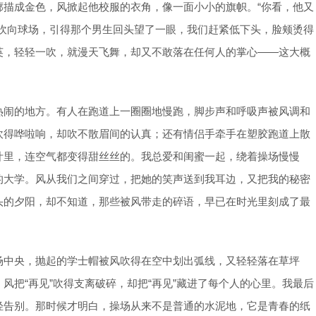
廓描成金色，风掀起他校服的衣角，像一面小小的旗帜。“你看，他又
音吹向球场，引得那个男生回头望了一眼，我们赶紧低下头，脸颊烫得
英，轻轻一吹，就漫天飞舞，却又不敢落在任何人的掌心——这大概
热闹的地方。有人在跑道上一圈圈地慢跑，脚步声和呼吸声被风调和
吹得哗啦响，却吹不散眉间的认真；还有情侣手牵手在塑胶跑道上散
叶里，连空气都变得甜丝丝的。我总爱和闺蜜一起，绕着操场慢慢
的大学。风从我们之间穿过，把她的笑声送到我耳边，又把我的秘密
头的夕阳，却不知道，那些被风带走的碎语，早已在时光里刻成了最
场中央，抛起的学士帽被风吹得在空中划出弧线，又轻轻落在草坪
风把“再见”吹得支离破碎，却把“再见”藏进了每个人的心里。我最后
轻告别。那时候才明白，操场从来不是普通的水泥地，它是青春的纸