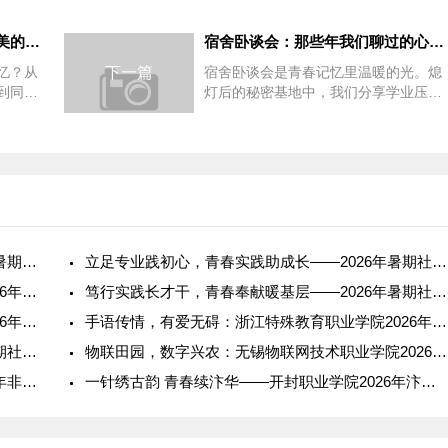
课桌间的秘密，是我们青春最美的注脚
宿舍卧谈会：那些年我们聊过的心事与远方
忆？从
下一篇
宿舍卧谈会是青春记忆里温暖的光。熄
到同桌
灯后的秘密基地中，我们分享学业压
，都成
力、青涩暗恋与未来憧憬，那些压低声
音的倾诉与欢笑，成了...
青春筑梦，推普润疆：和田师范专科学校2026年暑期社会实践纪
立足专业践初心，青春实践助成长——2026年暑期社会实践报告
阳光体育，筑梦乡村：广州体育职业技术学院2026年暑期社会实
笃行实践长才干，青春奉献暖基层——2026年暑期社会实践报告
海丝寻踪，文旅筑梦：福建信息职业技术学院2026年暑期社会实
手语传情，有爱无碍：浙江特殊教育职业学院2026年暑期社会实
投身实践长才干，立足专业助发展——2026年暑期社会实践报告
物联田园，数字兴农：无锡物联网技术职业学院2026年暑期社会
锡镶流光，指尖传薪——日照职业技术学院2026年非遗研学实践
一针绣古韵 青春续汴华——开封职业学院2026年汴绣非遗传承