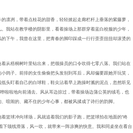
冬的凛冽，带着点桂花的甜香，轻轻掀起走廊栏杆上垂落的紫藤萝，
儿。我站在教学楼的阴影里，看着操场上那群穿着蓝白校服的少年，
风的下午，我曾在这里，把青春的脚印踩成一行行歪歪扭扭却滚烫的
急着从梧桐树叶里钻出来，把领操员的口令吹得七零八落。我们站在
的小鸽子。前排的女生偷偷把头发别到耳后，风却偏要跟她开玩笑，
我低头盯着自己的白球鞋，鞋尖沾着早上跑操时溅的泥点，忽然听见
，哗啦啦地向前涌去。风从耳边掠过，带着操场边蒲公英的绒毛，也
的、喧闹的、藏不住的少年心事，都被风揉成了诗行的韵脚。
抱着篮球冲向球场，风就追着我们的影子跑，把篮球拍在地面的“咚
顺着下颌线滑落，风一吹，就带来一阵凉爽的快意。我和同桌坐在看台