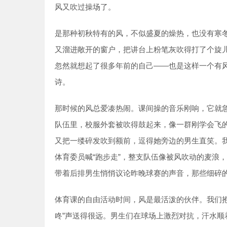
风又吹过操场了。
是那种初秋特有的风，不似盛夏的燥热，也没有寒
又溜进敞开的窗户，把讲台上粉笔灰吹得打了个旋
忽然就想起了很多年前的自己——也是这样一个有
诗。
那时候的风总爱凑热闹。课间操的音乐刚响，它就
队伍里，校服外套被吹得鼓起来，像一群刚学会飞
又把一缕碎发吹到额前，逗得她旁边的男生直笑。
体育委员喊“跑步走”，整支队伍像被风吹动的麦浪
带着后排男生悄悄议论昨晚球赛的声音，那些细碎
体育课的自由活动时间，风是最活泼的伙伴。我们
咚”声送得很远。男生们在球场上激烈对抗，汗水