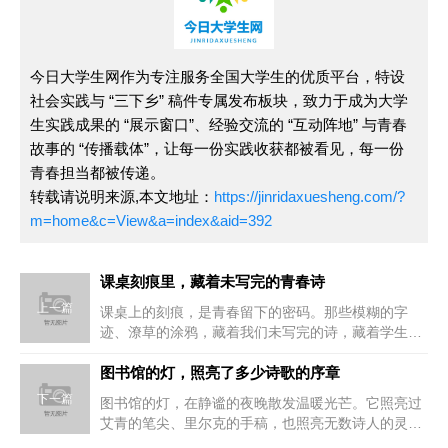
今日大学生网作为专注服务全国大学生的优质平台，特设
社会实践与 “三下乡” 稿件专属发布板块，致力于成为大学
生实践成果的 “展示窗口”、经验交流的 “互动阵地” 与青春
故事的 “传播载体”，让每一份实践收获都被看见，每一份
青春担当都被传递。
转载请说明来源,本文地址：
https://jinridaxuesheng.com/?
m=home&c=View&a=index&aid=392
课桌刻痕里，藏着未写完的青春诗
上一篇
课桌上的刻痕，是青春留下的密码。那些模糊的字
迹、潦草的涂鸦，藏着我们未写完的诗，藏着学生时
代最珍贵的回忆。
图书馆的灯，照亮了多少诗歌的序章
下一篇
图书馆的灯，在静谧的夜晚散发温暖光芒。它照亮过
艾青的笔尖、里尔克的手稿，也照亮无数诗人的灵
感，成为诗歌序章里永不熄灭的光...