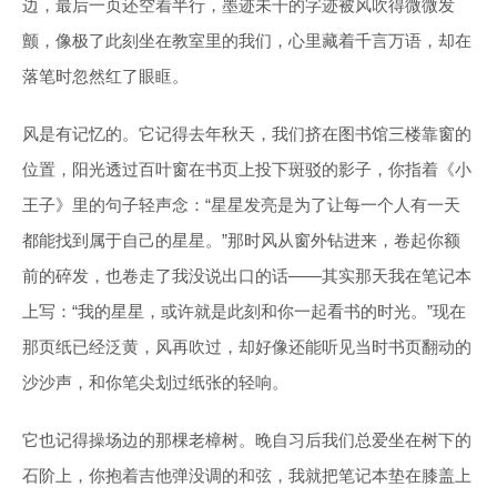
边，最后一页还空着半行，墨迹未干的字迹被风吹得微微发
颤，像极了此刻坐在教室里的我们，心里藏着千言万语，却在
落笔时忽然红了眼眶。
风是有记忆的。它记得去年秋天，我们挤在图书馆三楼靠窗的
位置，阳光透过百叶窗在书页上投下斑驳的影子，你指着《小
王子》里的句子轻声念：“星星发亮是为了让每一个人有一天
都能找到属于自己的星星。”那时风从窗外钻进来，卷起你额
前的碎发，也卷走了我没说出口的话——其实那天我在笔记本
上写：“我的星星，或许就是此刻和你一起看书的时光。”现在
那页纸已经泛黄，风再吹过，却好像还能听见当时书页翻动的
沙沙声，和你笔尖划过纸张的轻响。
它也记得操场边的那棵老樟树。晚自习后我们总爱坐在树下的
石阶上，你抱着吉他弹没调的和弦，我就把笔记本垫在膝盖上