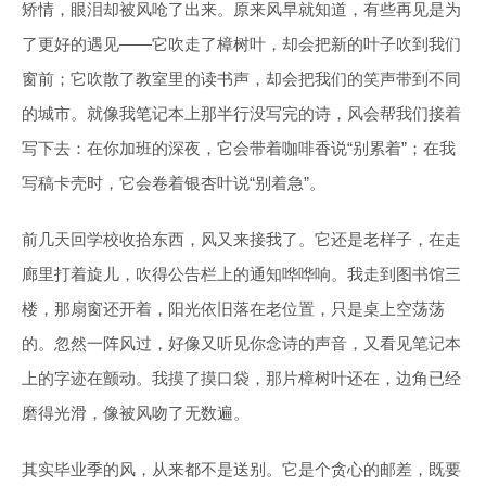
矫情，眼泪却被风呛了出来。原来风早就知道，有些再见是为
了更好的遇见——它吹走了樟树叶，却会把新的叶子吹到我们
窗前；它吹散了教室里的读书声，却会把我们的笑声带到不同
的城市。就像我笔记本上那半行没写完的诗，风会帮我们接着
写下去：在你加班的深夜，它会带着咖啡香说“别累着”；在我
写稿卡壳时，它会卷着银杏叶说“别着急”。
前几天回学校收拾东西，风又来接我了。它还是老样子，在走
廊里打着旋儿，吹得公告栏上的通知哗哗响。我走到图书馆三
楼，那扇窗还开着，阳光依旧落在老位置，只是桌上空荡荡
的。忽然一阵风过，好像又听见你念诗的声音，又看见笔记本
上的字迹在颤动。我摸了摸口袋，那片樟树叶还在，边角已经
磨得光滑，像被风吻了无数遍。
其实毕业季的风，从来都不是送别。它是个贪心的邮差，既要