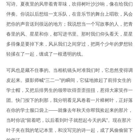
写诗。夏夜里的风带着青草味，吹得树叶沙沙响，像在给我们
伴奏。你说以后想组一支乐队，在音乐节的舞台上唱歌，风会
把你的声音送到很远的地方；我说想当一个写故事的人，把青
春里的风、星星和你，都写进书里。那时我们仰头看天，星星
多得像是要掉下来，风从我们之间穿过，把两个少年的梦想轻
轻揉在了一起，缠成了一根透明的线。
可风也是藏不住事的。当相机镜头对准我们时，它忽然变得调
皮起来。摄影师喊“三二一”的瞬间，它猛地掀起了前排女生的
学士帽，又把后排男生的领带吹得歪歪扭扭，惹得大家笑作一
团。快门按下的刹那，我分明看见风卷着一片樟树叶，正好落
在你的学士服口袋上——就像去年秋天你帮我捡起来的那片，
当时你说“留着吧，以后看到叶子就想起今天的风”。现在那片
叶子夹在我的笔记本里，和没写完的诗一起，成了风偷偷留下