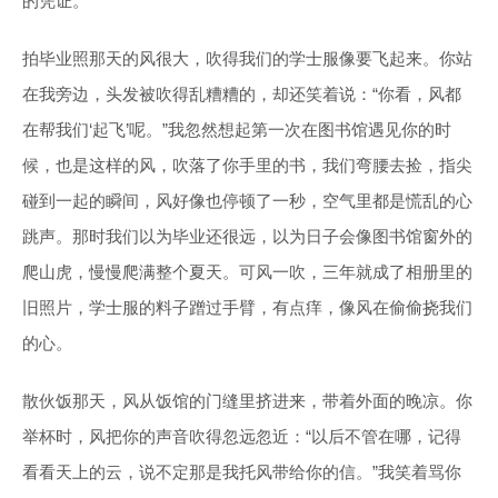
的凭证。
拍毕业照那天的风很大，吹得我们的学士服像要飞起来。你站
在我旁边，头发被吹得乱糟糟的，却还笑着说：“你看，风都
在帮我们‘起飞’呢。”我忽然想起第一次在图书馆遇见你的时
候，也是这样的风，吹落了你手里的书，我们弯腰去捡，指尖
碰到一起的瞬间，风好像也停顿了一秒，空气里都是慌乱的心
跳声。那时我们以为毕业还很远，以为日子会像图书馆窗外的
爬山虎，慢慢爬满整个夏天。可风一吹，三年就成了相册里的
旧照片，学士服的料子蹭过手臂，有点痒，像风在偷偷挠我们
的心。
散伙饭那天，风从饭馆的门缝里挤进来，带着外面的晚凉。你
举杯时，风把你的声音吹得忽远忽近：“以后不管在哪，记得
看看天上的云，说不定那是我托风带给你的信。”我笑着骂你