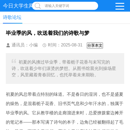
今日大学生网 | 在线投稿
请输入关键字词
诗歌论坛
毕业季的风，吹送着我们的诗歌与梦
通讯员：小编
时间：2025-08-31
分享本文
初夏的风拂过毕业季，带着栀子花香与未写完的
诗，吹送着少年们滚烫的梦想。从图书馆晨光到操场星
空，风里藏着青春回忆，也托举着未来期盼。
初夏的风总带着点特别的味道。不是春日的湿润，也不是盛夏
的燥热，是混着栀子花香、旧书页气息和少年汗水的，独属于
毕业季的风。它从教学楼的走廊溜进来时，总爱撩拨窗边摊开
的笔记本——那本写满了诗句的本子，边角已经被翻得起了毛