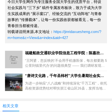
今日大学生网作为专注服务全国大学生的优质平台，特设
社会实践与 “三下乡” 稿件专属发布板块，致力于成为大学
生实践成果的 “展示窗口”、经验交流的 “互动阵地” 与青春
故事的 “传播载体”，让每一份实践收获都被看见，每一份
青春担当都被传递。
转载请说明来源,本文地址：
https://jinridaxuesheng.com/?
m=home&c=View&a=index&aid=427
福建船政交通职业学院信息工程学院：陈嘉欣团队搭建乡村数字桥梁
上一篇
“王阿婆，您反映的‘不会用手机缴医保，每次都要跑 5
公里到镇里代办’的问题很典型 —— 我们调研发现，
村里 60 岁以...
“唐诗文化路，千年圣柿村”大学生暑期社会实践团赴天台县石梁镇
下一篇
为进一步响应“八八战略”和持续深化“千万工程”，依托
高校资源优势结对帮扶浙江省山区26县，发挥当地资
源优势、推动欠发达地...
相关文章