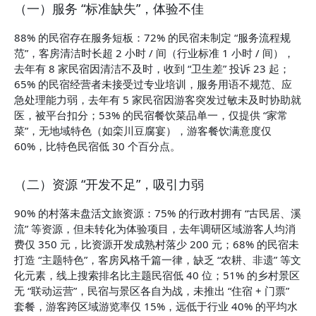
（一）服务 “标准缺失”，体验不佳
88% 的民宿存在服务短板：72% 的民宿未制定 “服务流程规
范”，客房清洁时长超 2 小时 / 间（行业标准 1 小时 / 间），
去年有 8 家民宿因清洁不及时，收到 “卫生差” 投诉 23 起；
65% 的民宿经营者未接受过专业培训，服务用语不规范、应
急处理能力弱，去年有 5 家民宿因游客突发过敏未及时协助就
医，被平台扣分；53% 的民宿餐饮菜品单一，仅提供 “家常
菜”，无地域特色（如栾川豆腐宴），游客餐饮满意度仅 
60%，比特色民宿低 30 个百分点。
（二）资源 “开发不足”，吸引力弱
90% 的村落未盘活文旅资源：75% 的行政村拥有 “古民居、溪
流” 等资源，但未转化为体验项目，去年调研区域游客人均消
费仅 350 元，比资源开发成熟村落少 200 元；68% 的民宿未
打造 “主题特色”，客房风格千篇一律，缺乏 “农耕、非遗” 等文
化元素，线上搜索排名比主题民宿低 40 位；51% 的乡村景区
无 “联动运营”，民宿与景区各自为战，未推出 “住宿 + 门票” 
套餐，游客跨区域游览率仅 15%，远低于行业 40% 的平均水