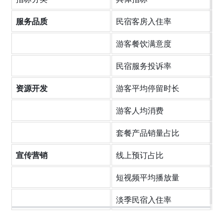
服务品质
民宿客房入住率
4
游客餐饮满意度
6
民宿服务投诉率
2
资源开发
游客平均停留时长
1
游客人均消费
3
套餐产品销量占比
0
宣传营销
线上预订占比
2
短视频平均播放量
0
淡季民宿入住率
1