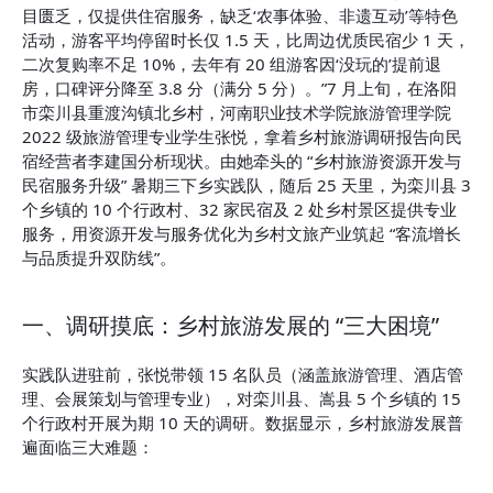
目匮乏，仅提供住宿服务，缺乏‘农事体验、非遗互动’等特色
活动，游客平均停留时长仅 1.5 天，比周边优质民宿少 1 天，
二次复购率不足 10%，去年有 20 组游客因‘没玩的’提前退
房，口碑评分降至 3.8 分（满分 5 分）。”7 月上旬，在洛阳
市栾川县重渡沟镇北乡村，河南职业技术学院旅游管理学院 
2022 级旅游管理专业学生张悦，拿着乡村旅游调研报告向民
宿经营者李建国分析现状。由她牵头的 “乡村旅游资源开发与
民宿服务升级” 暑期三下乡实践队，随后 25 天里，为栾川县 3 
个乡镇的 10 个行政村、32 家民宿及 2 处乡村景区提供专业
服务，用资源开发与服务优化为乡村文旅产业筑起 “客流增长
与品质提升双防线”。
一、调研摸底：乡村旅游发展的 “三大困境”
实践队进驻前，张悦带领 15 名队员（涵盖旅游管理、酒店管
理、会展策划与管理专业），对栾川县、嵩县 5 个乡镇的 15 
个行政村开展为期 10 天的调研。数据显示，乡村旅游发展普
遍面临三大难题：