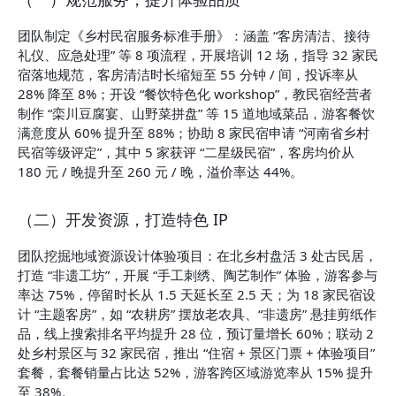
团队制定《乡村民宿服务标准手册》：涵盖 “客房清洁、接待
礼仪、应急处理” 等 8 项流程，开展培训 12 场，指导 32 家民
宿落地规范，客房清洁时长缩短至 55 分钟 / 间，投诉率从 
28% 降至 8%；开设 “餐饮特色化 workshop”，教民宿经营者
制作 “栾川豆腐宴、山野菜拼盘” 等 15 道地域菜品，游客餐饮
满意度从 60% 提升至 88%；协助 8 家民宿申请 “河南省乡村
民宿等级评定”，其中 5 家获评 “二星级民宿”，客房均价从 
180 元 / 晚提升至 260 元 / 晚，溢价率达 44%。
（二）开发资源，打造特色 IP
团队挖掘地域资源设计体验项目：在北乡村盘活 3 处古民居，
打造 “非遗工坊”，开展 “手工刺绣、陶艺制作” 体验，游客参与
率达 75%，停留时长从 1.5 天延长至 2.5 天；为 18 家民宿设
计 “主题客房”，如 “农耕房” 摆放老农具、“非遗房” 悬挂剪纸作
品，线上搜索排名平均提升 28 位，预订量增长 60%；联动 2 
处乡村景区与 32 家民宿，推出 “住宿 + 景区门票 + 体验项目” 
套餐，套餐销量占比达 52%，游客跨区域游览率从 15% 提升
至 38%。