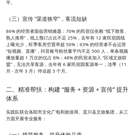
平。
（三）宣传 “渠道狭窄”，客流短缺
86% 的经营者面临营销难题：70% 的民宿仅依赖 “线下散客、
熟人推荐”，线上预订占比不足 25%，去年有 12 家民宿因线
上曝光少，旺季客房空置率超 50%；63% 的经营者不会运营 
“短视频、直播”，抖音账号粉丝量平均不足 500 人，单条视频
播放量超 1 万次的仅占 8%；48% 的民宿未加入 “区域文旅联
盟”，无法共享客源，去年有 6 家民宿因客源单一，淡季（11 
月 - 次年 3 月）停业超 3 个月。
二、精准帮扶：构建 “服务 + 资源 + 宣传” 提升
体系
实践队联合洛阳市文化广电和旅游局、栾川县文旅集团，从三
方面开展专业服务：
（一）规范服务，提升体验品质