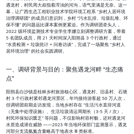
遇龙村，村民周大叔指着浑浊的河沟，语气里满是无奈。这一
幕，让广西生态工程职业技术学院环境工程系 “乡村人居环境
治理调研团” 的成员们意识到，乡村 “污水乱排、垃圾乱堆、环
保不懂” 的问题远比课本案例更紧迫。作为调研团牵头人，
2022 级环境监测技术专业学生李娜立刻调整调研方案，带着 
5 名团队成员，用 21 天时间深入阳朔县 3 个行政村，通过 
“水质检测 + 垃圾统计 + 问卷访谈”，完成了一场聚焦 “乡村人
居环境治理” 的社会实践调研。
一、调研背景与目的：聚焦遇龙河畔 “生态痛
点”
阳朔县白沙镇是桂林乡村旅游核心区，遇龙村、旧县村、石塘
村 3 个行政村紧邻遇龙河景区，年均接待游客超 50 万人次，
但调研团前期走访发现，当地乡村存在 “生活污水直排河道
（无集中处理设施）、生活垃圾清运周期长（3-5 天 / 次）、
村民环保知识匮乏” 等问题，不仅影响村容村貌，还对遇龙河
水质造成潜在威胁 ——2023 年当地环保部门监测显示，遇龙
河部分支流氨氮含量略高于地表水 Ⅲ 类标准。