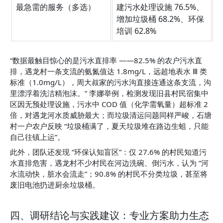
最急需的服务（多选）
建污水处理设施 76.5%、
-
增加垃圾桶 68.2%、环保
培训 62.8%
“数据最触目惊心的是污水直排率 ——82.5% 的农户污水直
排，遇龙村一条支流的氨氮值达 1.8mg/L，远超地表水 Ⅲ 类
标准（1.0mg/L），周大叔家的污水沟直接连通这条支流，沟
里漂浮着洗洁精泡沫。” 李娜举例，检测发现旧县村民宿集中
区因无预处理设施，污水中 COD 值（化学需氧量）超标准 2 
倍，对遇龙河水质威胁最大；而垃圾清运问题同样严峻，石塘
村一户农户反映 “垃圾桶满了，夏天垃圾堆在路边生蛆，只能
自己往镇上运”。
此外，团队还发现 “环保认知盲区”：仅 27.6% 的村民知道污
水直排危害，遇龙村不少村民在河边洗碗、倒污水，认为 “河
水流动快，脏水会流走”；90.8% 的村民不分类垃圾，甚至将
废旧电池扔进厨余垃圾桶。
四、调研结论与实践建议：专业方案助力生态