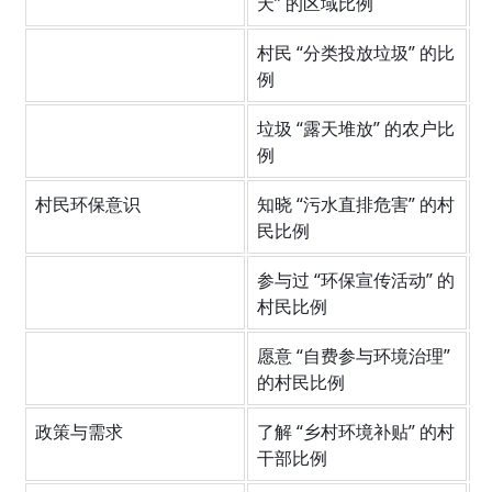
天” 的区域比例
村民 “分类投放垃圾” 的比
9
例
垃圾 “露天堆放” 的农户比
2
例
村民环保意识
知晓 “污水直排危害” 的村
2
民比例
参与过 “环保宣传活动” 的
1
村民比例
愿意 “自费参与环境治理” 
5
的村民比例
政策与需求
了解 “乡村环境补贴” 的村
4
干部比例