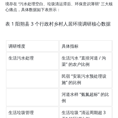
境存在 “污水处理空白、垃圾清运滞后、环保意识薄弱” 三大核
心痛点，具体数据如下表所示：
表 1 阳朔县 3 个行政村乡村人居环境调研核心数据
调研维度
具体指标
生活污水处理
生活污水 “直排河道 / 沟
8
渠” 的农户比例
民宿 “安装污水预处理设
3
施” 的比例
河道水样 “氨氮超标” 的比
4
例
生活垃圾管理
生活垃圾 “清运周期超 3 
6