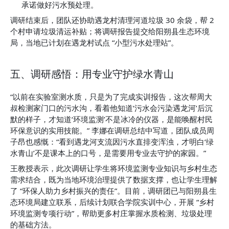
承诺做好污水预处理。
调研结束后，团队还协助遇龙村清理河道垃圾 30 余袋，帮 2 
个村申请垃圾清运补贴；将调研报告提交给阳朔县生态环境
局，当地已计划在遇龙村试点 “小型污水处理站”。
五、调研感悟：用专业守护绿水青山
“以前在实验室测水质，只是为了完成实训报告，这次帮周大
叔检测家门口的污水沟，看着他知道‘污水会污染遇龙河’后沉
默的样子，才知道‘环境监测’不是冰冷的仪器，是能唤醒村民
环保意识的实用技能。” 李娜在调研总结中写道，团队成员周
子昂也感慨：“看到遇龙河支流因污水直排变浑浊，才明白‘绿
水青山’不是课本上的口号，是需要用专业去守护的家园。”
王教授表示，此次调研让学生将环境监测专业知识与乡村生态
需求结合，既为当地环境治理提供了数据支撑，也让学生理解
了 “环保人助力乡村振兴的责任”。目前，调研团已与阳朔县生
态环境局建立联系，后续计划联合学院实训中心，开展 “乡村
环境监测专项行动”，帮助更多村庄掌握水质检测、垃圾处理
的基础方法。