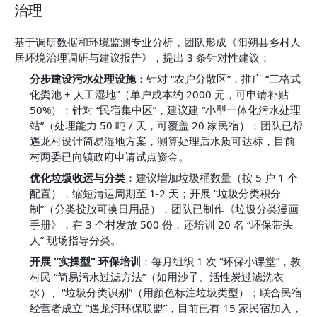
治理
基于调研数据和环境监测专业分析，团队形成《阳朔县乡村人
居环境治理调研与建议报告》，提出 3 条针对性建议：
分步建设污水处理设施
：针对 “农户分散区”，推广 “三格式
化粪池 + 人工湿地”（单户成本约 2000 元，可申请补贴 
50%）；针对 “民宿集中区”，建议建 “小型一体化污水处理
站”（处理能力 50 吨 / 天，可覆盖 20 家民宿）；团队已帮
遇龙村设计简易湿地方案，测算处理后水质可达标，目前
村两委已向镇政府申请试点资金。
优化垃圾收运与分类
：建议增加垃圾桶数量（按 5 户 1 个
配置），缩短清运周期至 1-2 天；开展 “垃圾分类积分
制”（分类投放可换日用品），团队已制作《垃圾分类漫画
手册》，在 3 个村发放 500 份，还培训 20 名 “环保带头
人” 现场指导分类。
开展 “实操型” 环保培训
：每月组织 1 次 “环保小课堂”，教
村民 “简易污水过滤方法”（如用沙子、活性炭过滤洗衣
水）、“垃圾分类识别”（用颜色标注垃圾类型）；联合民宿
经营者成立 “遇龙河环保联盟”，目前已有 15 家民宿加入，