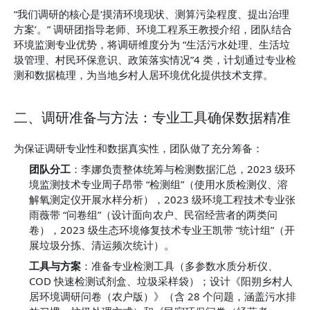
“我们调研的核心是‘摸清环境现状、测算污染程度、提出治理
方案’。” 调研团指导老师、环境工程系王教授介绍，团队结合
环境监测专业优势，将调研维度分为 “生活污水处理、生活垃
圾管理、村民环保意识、政策落实情况”4 类，计划通过专业检
测和数据梳理，为当地乡村人居环境优化提供技术支撑。
二、调研准备与方法：专业工具确保数据精准
为保证调研专业性和数据真实性，团队做了充分筹备：
团队分工
：李娜负责整体统筹与检测数据汇总，2023 级环
境监测技术专业周子昂带 “检测组”（使用水质检测仪、溶
解氧测定仪开展水样分析），2023 级环境工程技术专业张
雨薇带 “问卷组”（设计面向农户、民宿经营者的两类问
卷），2023 级生态环境修复技术专业王凯带 “统计组”（开
展垃圾分拣、清运频次统计）。
工具与方案
：准备专业检测工具（多参数水质分析仪、
COD 快速检测试剂盒、垃圾采样袋）；设计《阳朔乡村人
居环境调研问卷（农户版）》（含 28 个问题，涵盖污水排