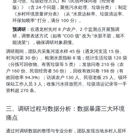
放习惯、垃圾处理方式）和《民宿环保问卷（经营者
版）》（含 24 个问题，聚焦污水处理、垃圾分类）；制定
《乡村环境质量评分表》（从 “水质达标率、垃圾清运率、
环保知晓率” 打分，满分 100 分）。
预调研
：在遇龙村先对 8 户农户、2 个监测点开展预调
研，调整表述方式（如将 “COD 值” 改为 “水脏不脏，能不
能浇菜”），确保调研对象易懂。
调研期间，团队共采集河道水样 45 份（遇龙河支流 15 份、
村沟河渠 30 份）、检测水质指标 8 项；统计生活垃圾 120 袋
（分拣可回收物、有害垃圾等 5 类）；发放问卷 210 份（农
户 160 份、民宿经营者 50 份），回收有效问卷 198 份（有
效回收率 94.3%）；访谈农户 130 人、民宿老板 25 人、镇环
保站工作人员 3 人；收集污水排放照片、垃圾清运记录等一手
资料超 270 条。
三、调研过程与数据分析：数据暴露三大环境
痛点
通过对调研数据的整理与专业分析，团队发现当地乡村人居环