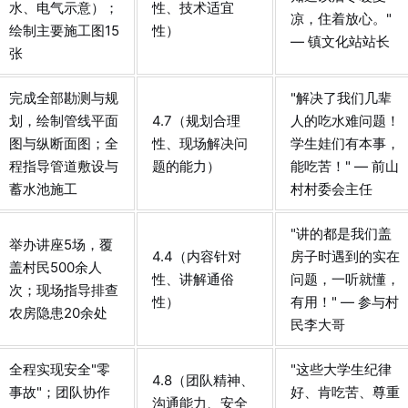
水、电气示意）；
性、技术适宜
凉，住着放心。"
绘制主要施工图15
性）
— 镇文化站站长
张
完成全部勘测与规
"解决了我们几辈
划，绘制管线平面
4.7（规划合理
人的吃水难问题！
图与纵断面图；全
性、现场解决问
学生娃们有本事，
程指导管道敷设与
题的能力）
能吃苦！" — 前山
蓄水池施工
村村委会主任
"讲的都是我们盖
举办讲座5场，覆
4.4（内容针对
房子时遇到的实在
盖村民500余人
性、讲解通俗
问题，一听就懂，
次；现场指导排查
性）
有用！" — 参与村
农房隐患20余处
民李大哥
全程实现安全"零
"这些大学生纪律
4.8（团队精神、
事故"；团队协作
好、肯吃苦、尊重
沟通能力、安全