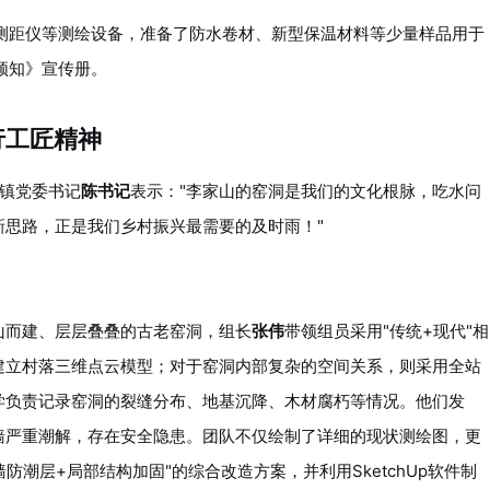
测距仪等测绘设备，准备了防水卷材、新型保温材料等少量样品用于
须知》宣传册。
行工匠精神
镇党委书记
陈书记
表示："李家山的窑洞是我们的文化根脉，吃水问
新思路，正是我们乡村振兴最需要的及时雨！"
山而建、层层叠叠的古老窑洞，组长
张伟
带领组员采用"传统+现代"相
建立村落三维点云模型；对于窑洞内部复杂的空间关系，则采用全站
学负责记录窑洞的裂缝分布、地基沉降、木材腐朽等情况。他们发
墙严重潮解，存在安全隐患。团队不仅绘制了详细的现状测绘图，更
防潮层+局部结构加固"的综合改造方案，并利用SketchUp软件制