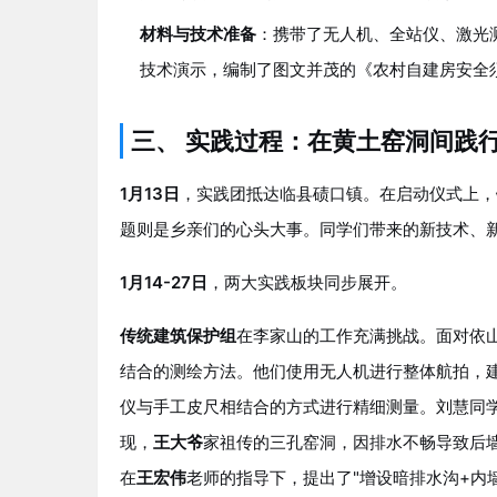
材料与技术准备
：携带了无人机、全站仪、激光
技术演示，编制了图文并茂的《农村自建房安全
三、 实践过程：在黄土窑洞间践
1月13日
，实践团抵达临县碛口镇。在启动仪式上，
题则是乡亲们的心头大事。同学们带来的新技术、
1月14-27日
，两大实践板块同步展开。
传统建筑保护组
在李家山的工作充满挑战。面对依
结合的测绘方法。他们使用无人机进行整体航拍，
仪与手工皮尺相结合的方式进行精细测量。刘慧同
现，
王大爷
家祖传的三孔窑洞，因排水不畅导致后
在
王宏伟
老师的指导下，提出了"增设暗排水沟+内墙