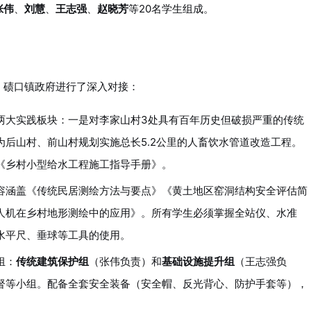
张伟
、
刘慧
、
王志强
、
赵晓芳
等20名学生组成。
、碛口镇政府进行了深入对接：
两大实践板块：一是对李家山村3处具有百年历史但破损严重的传统
后山村、前山村规划实施总长5.2公里的人畜饮水管道改造工程。
《乡村小型给水工程施工指导手册》。
容涵盖《传统民居测绘方法与要点》《黄土地区窑洞结构安全评估简
人机在乡村地形测绘中的应用》。所有学生必须掌握全站仪、水准
水平尺、垂球等工具的使用。
组：
传统建筑保护组
（张伟负责）和
基础设施提升组
（王志强负
督等小组。配备全套安全装备（安全帽、反光背心、防护手套等），