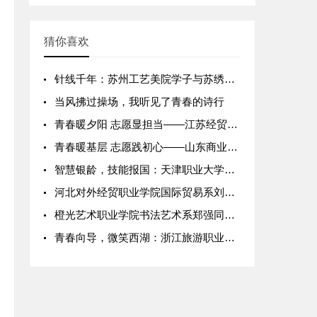
猜你喜欢
针线千年：苏州工艺美院学子与苏绣的非遗新生
当风拂过操场，我听见了青春的诗行
青春暖夕阳 志愿显担当——江苏经贸职业技术学院学子社区助老志
青春暖基层 志愿践初心——山东商业职业技术学院学子2026年
智慧银龄，技能报国：天津职业大学养老服务专业志愿服务实践报告
河北对外经贸职业学院国际贸易系刘阳团队走进农村合作社开展跨境
橙光艺术职业学院书法艺术系郑强同学发起“中小学书法文化体验课
青春向导，微笑西湖：浙江旅游职业学院景区志愿服务纪实