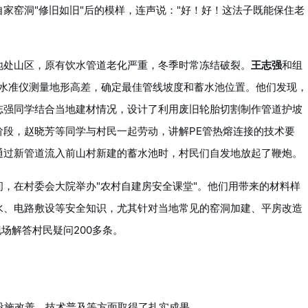
家窑洞"修旧如旧"后的模样，连声说："好！好！这法子既能保住老
地处山区，原有饮水管道老化严重，冬季时常冻结破裂。
王志强
和组
用水准仪测量地形高差，确定最佳管线坡度和蓄水池位置。他们发现，
志强同学结合当地建材情况，设计了利用废旧轮胎切割制作管道护坡
阶段，赵晓芳等同学与村民一起劳动，讲解PE管热熔连接的技术要
通过新管道流入前山村新建的蓄水池时，村民们自发地放起了鞭炮。
，在村委会大院举办"农村自建房安全课堂"。他们用带来的材料样
水、电路敷设等安全知识，尤其针对当地常见的窑洞加建、平房改造
场解答村民疑问200多条。
设施改善、技术普及等方面取得了扎实成果。