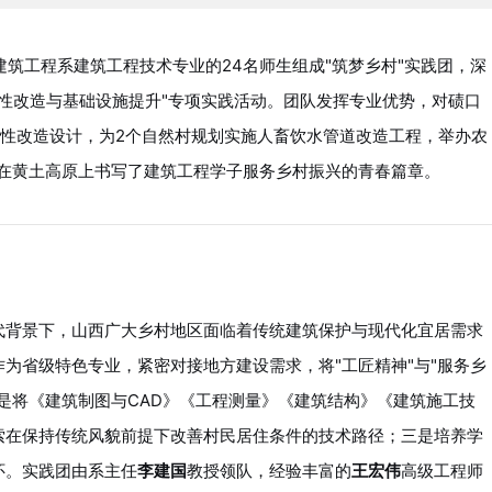
院建筑工程系建筑工程技术专业的24名师生组成"筑梦乡村"实践团，深
护性改造与基础设施提升"专项实践活动。团队发挥专业优势，对碛口
护性改造设计，为2个自然村规划实施人畜饮水管道改造工程，举办农
，在黄土高原上书写了建筑工程学子服务乡村振兴的青春篇章。
代背景下，山西广大乡村地区面临着传统建筑保护与现代化宜居需求
为省级特色专业，紧密对接地方建设需求，将"工匠精神"与"服务乡
是将《建筑制图与CAD》《工程测量》《建筑结构》《建筑施工技
索在保持传统风貌前提下改善村民居住条件的技术路径；三是培养学
怀。实践团由系主任
李建国
教授领队，经验丰富的
王宏伟
高级工程师