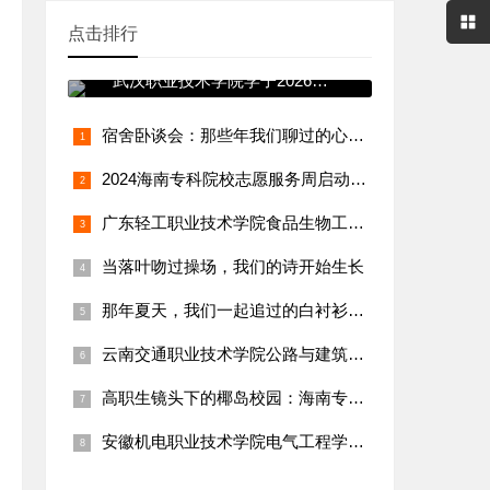
点击排行
青春践使命 志愿暖寒冬——
武汉职业技术学院学子2026年
寒假
宿舍卧谈会：那些年我们聊过的心事与远方
2024海南专科院校志愿服务周启动！学生团队赴三亚渔村实践纪
广东轻工职业技术学院食品生物工程学院：“乡村特色食品（腐竹、
当落叶吻过操场，我们的诗开始生长
那年夏天，我们一起追过的白衬衫少年
云南交通职业技术学院公路与建筑工程学院：“乡村通村公路养护与
高职生镜头下的椰岛校园：海南专科生vlog火出圈，日常碎片太
安徽机电职业技术学院电气工程学院：吴宇轩团队守护乡村用电，三