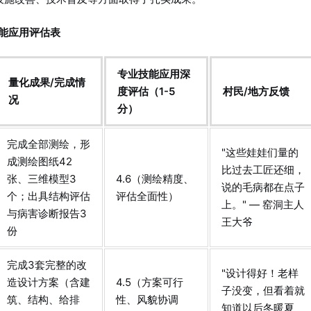
能应用评估表
专业技能应用深
量化成果/完成情
度评估（1-5
村民/地方反馈
况
分）
完成全部测绘，形
"这些娃娃们量的
成测绘图纸42
比过去工匠还细，
张、三维模型3
4.6（测绘精度、
说的毛病都在点子
个；出具结构评估
评估全面性）
上。" — 窑洞主人
与病害诊断报告3
王大爷
份
完成3套完整的改
"设计得好！老样
造设计方案（含建
4.5（方案可行
子没变，但看着就
筑、结构、给排
性、风貌协调
知道以后冬暖夏