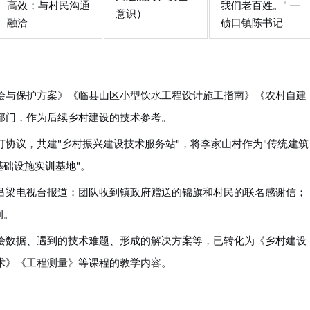
高效；与村民沟通
我们老百姓。" —
意识）
融洽
碛口镇陈书记
绘与保护方案》《临县山区小型饮水工程设计施工指南》《农村自建
部门，作为后续乡村建设的技术参考。
订协议，共建"乡村振兴建设技术服务站"，将李家山村作为"传统建筑
基础设施实训基地"。
吕梁电视台报道；团队收到镇政府赠送的锦旗和村民的联名感谢信；
例。
绘数据、遇到的技术难题、形成的解决方案等，已转化为《乡村建设
术》《工程测量》等课程的教学内容。