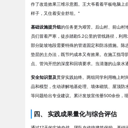
作了改造效果三维示意图。王大爷看着平板电脑上自
样子，又住着安全舒坦。"
基础设施提升组
的任务更为艰苦。后山村、前山村
员们冒着严寒，徒步踏勘5.2公里的管线路径，利
部分陡坡地段需要特殊的管道固定和防冻措施。陈
垫层的土办法，既节约成本又有效果。在施工指导
点、管沟开挖的深度和回填要求。当清澈的山泉水
安全知识普及
贯穿实践始终。两组同学利用晚上时间
品和模型，生动讲解地基处理、墙体砌筑、屋顶防
等问题给出专业建议。累计发放宣传册500余份，现
四、 实践成果量化与综合评估
通过17天的实地奋战，团队在传统建筑保护、基础