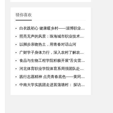
猜你喜欢
锦纹样数字基因库”原型，
化设计生成符合传统骨式
白衣践初心 健康暖乡村——淄博职业学院护理学院“三下乡”社会
照亮无声的风景：珠海城市职业技术学院旅游管理专业学生手语导览
以脚步亲吻热土，用青春对话山河
广财学子身体力行，深入农村了解农村土地实况热点
食品与生物工程学院积极开展“舌尖雷锋行，守住‘食’话权”志愿
河北体育职业学院体育系周强团队赴乡村小学开展青少年体能训练与
践行志愿精神 点亮青春底色——黄冈职业技术学院2026年志愿
中南大学实践团走进菖蒲塘村： 探访废弃地 “变身” 增收园，