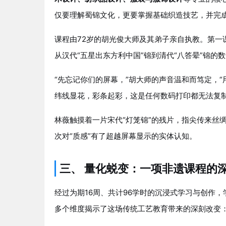
仅要理解蜀锦文化，更要掌握基础织造技艺，并完
课程由72岁的胡光俊大师及其弟子亲自执教。第一
从汉代“五星出东方利中国”锦到清代“八答晕”锦的
“先忘记你们的屏幕，”胡大师的声音温和而笃定，“
纬线显花，彩条起彩，这是任何数码打印都无法复制
林薇触摸着一片宋代“灯笼锦”的残片，指尖传来丝
次对“质感”有了超越屏幕显示的实体认知。
三、 量化蜕变：一项非遗课程的
经过为期16周、共计96学时的沉浸式学习与创作，
多个维度揭示了这场传统工艺教育带来的深刻改变