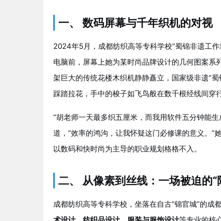
一、 数码屏幕与千年织机的对视
2024年5月，成都纺织高等专科学校“蜀锦非遗工
电脑前，屏幕上她为某时尚品牌设计的几何图案系
架巨大的传统花楼木织机静静矗立，国家级非遗“蜀
踩踏拉花，手中的梭子如飞鸟般在数千根经线间穿行
“胡老师一天最多织五厘米，而我用软件五分钟能生
道，“效率的鸿沟，让我怀疑这门必修课的意义。”
以数码和快时尚为主导的职业规划格格不入。
二、 从像素到丝线：一场被迫的“
成都纺织高等专科学校，坐落在自古“锦官城”的成
术设计、纺织品设计、服装与服饰设计
等专业的核心