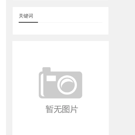
跃迁与典型事件
关键词
经纬挑战赛”，全员在4小时
定图案小样
江锦院、成都博物馆专题
成万字调研报告《纹样里
正一段5厘米的错锦，耗
拆解重织，深刻理解“匠
影蜀锦装置”、“可穿戴智
12个高质量跨界毕设选题
4名同学成立“锦时”设计
已接到本地文创品牌合作