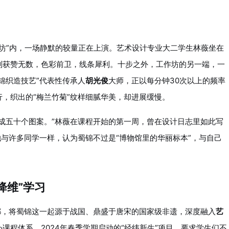
作坊”内，一场静默的较量正在上演。艺术设计专业大二学生林薇坐在
列获赞无数，色彩前卫，线条犀利。十步之外，工作坊的另一端，一
锦织造技艺”代表性传承人
胡光俊
大师，正以每分钟30次以上的频率
，织出的“梅兰竹菊”纹样细腻华美，却进展缓慢。
成五十个图案。”林薇在课程开始的第一周，曾在设计日志里如此写
她与许多同学一样，认为蜀锦不过是“博物馆里的华丽标本”，与自己
降维”学习
都，将蜀锦这一起源于战国、鼎盛于唐宋的国家级非遗，深度融入
艺
课程体系。2024年春季学期启动的“经纬新生”项目，要求学生们不