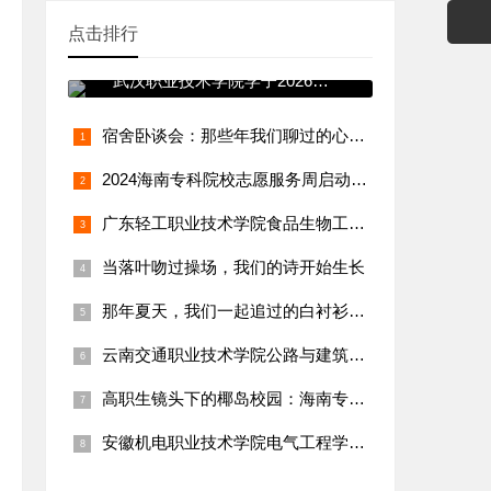
点击排行
青春践使命 志愿暖寒冬——
武汉职业技术学院学子2026年
寒假
宿舍卧谈会：那些年我们聊过的心事与远方
2024海南专科院校志愿服务周启动！学生团队赴三亚渔村实践纪
广东轻工职业技术学院食品生物工程学院：“乡村特色食品（腐竹、
当落叶吻过操场，我们的诗开始生长
那年夏天，我们一起追过的白衬衫少年
云南交通职业技术学院公路与建筑工程学院：“乡村通村公路养护与
高职生镜头下的椰岛校园：海南专科生vlog火出圈，日常碎片太
安徽机电职业技术学院电气工程学院：吴宇轩团队守护乡村用电，三