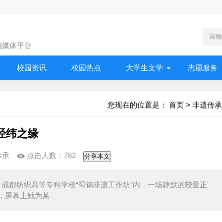
融媒体平台
校园资讯
校园热点
大学生文学
志愿服务
您现在的位置是：
首页
>
非遗传承
经纬之缘
传承
点击人数：
782
分享本文
月，成都纺织高等专科学校“蜀锦非遗工作坊”内，一场静默的较量正
，屏幕上她为某