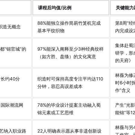
课程后均值/比例
关键能力
88%能独立操作简易竹笼机完成
第8周“
对织造无概念
基本平纹织物
内完成设
集体赴蜀
都“锦官城”的
97%能深入阐释至少3种经典纹样
研学，形
（如方胜、盘绦）的文化寓意
的天府》
林薇为修
长约40分
织造时可保持高度专注平均达110
时6小时
分钟，容忍高误差成本
作”含义
自国际潮流网
78%的毕业设计提案主动融入蜀
产生“光
锦元素或工艺思维
能锦”等
林薇与另
艺纳入职业路
22人明确表示愿从事非遗创新设
工作室，