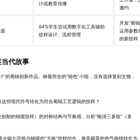
计或教育传播
邀约
开发“蜀
94%学生尝试用数字化工具辅助
立面
运用参数
纹样设计、流程管理
的新纹样
述当代故事
计”的蜀锦创新作品。林薇所在的“锦色”小组，没有选择复刻文物，
将这些现代符号转化为符合蜀锦工艺逻辑的纹样？
伦创制的锦缎纹样）的对称结构与节奏感，分析“晚清三多纹”（多
将火锅九宫格与锦缎的“方格”纹样结合，将盖碗茶的热气曲线转化为