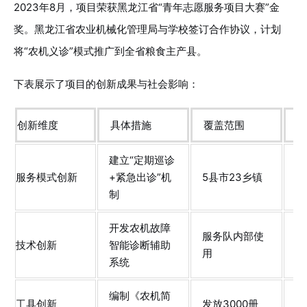
2023年8月，项目荣获黑龙江省“青年志愿服务项目大赛”金
奖。黑龙江省农业机械化管理局与学校签订合作协议，计划
将“农机义诊”模式推广到全省粮食主产县。
下表展示了项目的创新成果与社会影响：
创新维度
具体措施
覆盖范围
社
建立“定期巡诊
减
服务模式创新
+紧急出诊”机
5县市23乡镇
损
制
开发农机故障
服务队内部使
提
技术创新
智能诊断辅助
用
率
系统
编制《农机简
农
工具创新
发放3000册