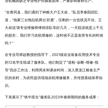
业机械因缺乏专业维护而频繁故障，严重影响春耕生产。
“在青冈县，我们遇到了种粮大户王大叔，”队员李春阳回忆
道，“他家三台拖拉机两台‘趴窝’，仅剩的一台也状况不佳。王
大叔说‘请专业维修师傅得排队等好几天，一天耽误就是上千元
的损失’。我们学习农机维修的，这时候不正是发挥专长的时候
吗？”
在专业导师赵教授的指导下，2021级农业装备应用技术专业
的12名学生组成了服务队。他们制定了“巡检-诊断-维修-指
导”四步工作法，利用周末和课余时间，深入黑龙江粮食主产
区的农村，为农民提供现场农机维修服务，并传授基础保养知
识。
下表展示了“铁牛医生”服务队2023年春耕期间的服务成果：