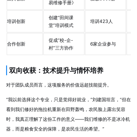
易维修手册》
单
创建“田间课
培
培训创新
培训423人
堂”培训模式
骨
促成“校-企-
建
合作创新
6家企业参与
村”三方协作
供
双向收获：技术提升与情怀培养
对于团队成员而言，这项服务的价值远超技能提升。
“我以前选择这个专业，只是觉得好就业，”刘建国坦言，“但在
看到我们修好的拖拉机重新在田野轰鸣，农民脸上露出笑容
时，我真正理解了这份工作的意义——我们维修的不是冰冷机
器，而是粮食安全的保障，是农民生活的希望。”