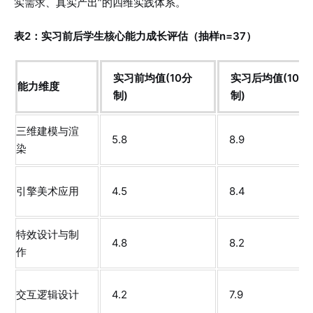
实需求、真实产出”的四维实践体系。
表2：实习前后学生核心能力成长评估（抽样n=37）
实习前均值(10分
实习后均值(10分
能力维度
制)
制)
三维建模与渲
5.8
8.9
染
引擎美术应用
4.5
8.4
特效设计与制
4.8
8.2
作
交互逻辑设计
4.2
7.9