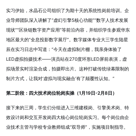
实习伊始，水晶石公司组织了为期十天的系统性岗前培训。企
业导师团队深入讲解了“虚幻引擎5核心功能”“数字人技术发展
现状”“区块链数字资产应用”等前沿内容，并组织学生参观华东
地区最大的“全息投影数字展厅”。数字媒体专业大三学生陆星
辰在实习日志中写道：“今天在虚拟制片棚，我亲身体验了
LED虚拟拍摄技术——演员站在270度环形LED屏前表演，虚
拟场景实时渲染合成，拍摄即出片。这种打破传统绿幕限制的
制片方式，让我对‘虚拟与现实融合’有了颠覆性认知。”
第二阶段：四大技术岗位轮岗实操（1月19日-2月8日）
接下来的三周，学生们分组进入三维建模岗、引擎美术岗、特
效设计岗和交互开发岗四大核心岗位轮岗实习。每个岗位由企
业技术主管与学校专业教师组成“双导师”，实施项目制指导。