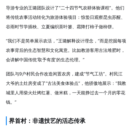
导游专业的王璐团队设计了“二十四节气农耕体验课程”。他们
将传统农事活动转化为旅游体验项目：惊蛰日观察昆虫苏醒、
谷雨时节学插秧、立夏编织茶叶篓、霜降打柿子做柿饼。
“我们不是简单展示农活，”王璐解释设计理念，“而是挖掘每项
农事背后的生态智慧和文化寓意。比如教游客用古法堆肥时，
会讲解中国传统‘取予有度’的生态伦理。”
团队与9户村民合作改造闲置农房，建成“节气工坊”。村民江
大爷的土灶房变成了“古法美食体验点”，他骄傲地展示：“我教
城里人用柴火灶烤红薯、做米糕，一天能挣过去一个月的零花
钱。”
界首村：非遗技艺的活态传承