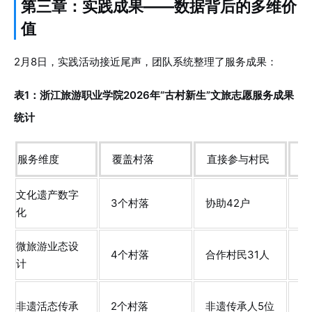
第三章：实践成果——数据背后的多维价
值
2月8日，实践活动接近尾声，团队系统整理了服务成果：
表1：浙江旅游职业学院2026年“古村新生”文旅志愿服务成果
统计
服务维度
覆盖村落
直接参与村民
完
文化遗产数字
3个村落
协助42户
建
化
微旅游业态设
开
4个村落
合作村民31人
计
1
非遗活态传承
2个村落
非遗传承人5位
创