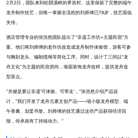
2月2日，团队来到松阴溪畔的界首村。这里保留了完整的端午
龙舟制作技艺，但唯一掌握全流程的刘师傅已78岁，技艺面临
失传。
酒店管理专业的张浩然团队提出了“非遗工作坊+主题民宿”方
案。他们将刘师傅的老作坊改造成龙舟制作体验馆，游客可参
与雕刻龙头、编制缆绳等简化工序。同时，设计了三间以“龙
舟文化”为主题的民宿房间，墙面装饰龙舟纹样，提供龙舟造
型茶点。
“关键是要让非遗‘可体验、可带走’，”张浩然介绍产品设
计，“我们开发了龙舟元素文创产品——缩小版龙舟模型、端
午香囊、划桨书签。刘师傅的技艺通过这些产品获得经济回
报，传承就有了持续动力。”