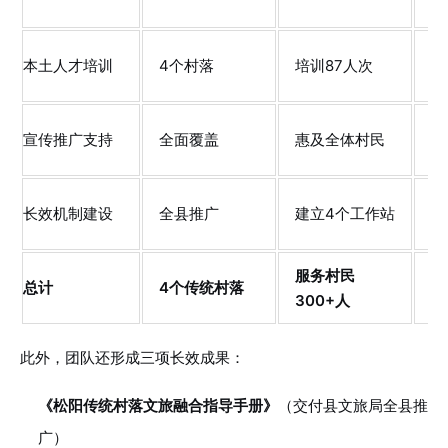
本土人才培训
4个村落
培训87人次
培
宣传推广支持
全面覆盖
惠及全体村民
制
长效机制建设
全县推广
建立4个工作站
校
服务村民
产
总计
4个传统村落
300+人
5
此外，团队还形成三项长效成果：
《松阳传统村落文旅融合指导手册》
（交付县文旅局全县推
广）