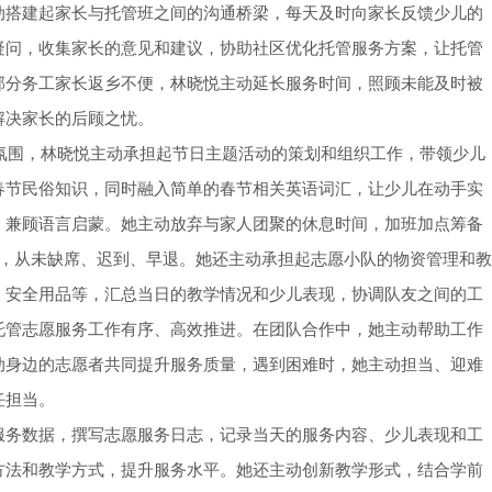
动搭建起家长与托管班之间的沟通桥梁，每天及时向家长反馈少儿的
疑问，收集家长的意见和建议，协助社区优化托管服务方案，让托管
部分务工家长返乡不便，林晓悦主动延长服务时间，照顾未能及时被
解决家长的后顾之忧。
日氛围，林晓悦主动承担起节日主题活动的策划和组织工作，带领少儿
春节民俗知识，同时融入简单的春节相关英语词汇，让少儿在动手实
，兼顾语言启蒙。她主动放弃与家人团聚的休息时间，加班加点筹备
时，从未缺席、迟到、早退。她还主动承担起志愿小队的物资管理和教
、安全用品等，汇总当日的教学情况和少儿表现，协调队友之间的工
托管志愿服务工作有序、高效推进。在团队合作中，她主动帮助工作
动身边的志愿者共同提升服务质量，遇到困难时，她主动担当、迎难
任担当。
服务数据，撰写志愿服务日志，记录当天的服务内容、少儿表现和工
方法和教学方式，提升服务水平。她还主动创新教学形式，结合学前