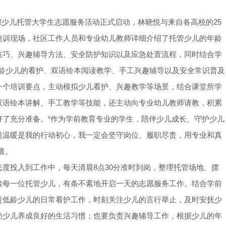
年寒假少儿托管大学生志愿服务活动正式启动，林晓悦与来自各高校的25
培训现场，社区工作人员和专业幼儿教师详细介绍了托管少儿的年龄
技巧、兴趣辅导方法、安全防护知识以及应急处置流程，同时结合学
低龄少儿的看护、双语绘本阅读教学、手工兴趣辅导以及安全常识普及
一个培训要点，主动模拟少儿看护、兴趣教学等场景，结合课堂所学
双语绘本讲解、手工教学等技能，还主动向专业幼儿教师请教，积累
好了充分准备。“作为学前教育专业的学生，陪伴少儿成长、守护少儿
递温暖是我的行动初心，我一定会坚守岗位、履职尽责，用专业和真
道。
度投入到工作中，每天清晨8点30分准时到岗，整理托管场地、摆
接每一位托管少儿，有条不紊地开启一天的志愿服务工作。结合学前
责低龄少儿的日常看护工作，时刻关注少儿的言行举止，及时安抚少
助少儿养成良好的生活习惯；也要负责兴趣辅导工作，根据少儿的年