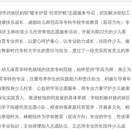
都市武侯区妇联“暖冬护苗·托管护航”志愿服务号召，切实解决双职工
健康快乐成长，成都幼儿师范高等专科学校学前教育（双语方向）专
武侯区玉林街道少儿托管寒假志愿服务活动，开展为期22天的少儿看
教育专业所长，以爱心呵护童心，以专业助力成长，在陪伴少儿、服
诠释新时代专科大学生的责任与担当，度过了一段充实而有意义的寒
、幼儿保育等特色领域的优质专科院校，始终坚持“学高为师、身正为
教育等特色专业，注重培养学生的实践能力和责任担当，积极引导青年
假期投身少儿托管、公益助学等志愿服务，用专业力量守护少儿健康
校深化实践育人、推进校地协同发展的具体举措，学校积极对接武侯区
的学子组建托管志愿小队，精准对接家庭托管需求，开展多元化、精
的寒假时光。林晓悦作为学前教育（双语方向）专业的学生，凭借课
等专业知识，主动请缨加入志愿队伍，立志用专业所长陪伴少儿成