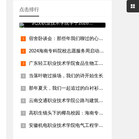
点击排行
青春践使命 志愿暖寒冬——
武汉职业技术学院学子2026年
寒假
宿舍卧谈会：那些年我们聊过的心事与远方
2024海南专科院校志愿服务周启动！学生团队赴三亚渔村实践纪
广东轻工职业技术学院食品生物工程学院：“乡村特色食品（腐竹、
当落叶吻过操场，我们的诗开始生长
那年夏天，我们一起追过的白衬衫少年
云南交通职业技术学院公路与建筑工程学院：“乡村通村公路养护与
高职生镜头下的椰岛校园：海南专科生vlog火出圈，日常碎片太
安徽机电职业技术学院电气工程学院：吴宇轩团队守护乡村用电，三