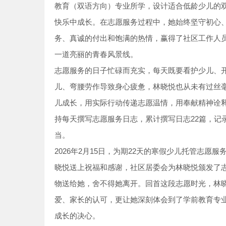
教育（双语方向）专业所学，设计适合低龄少儿的
快乐中成长。在志愿服务过程中，她始终坚守初心
务、真诚的付出和饱满的热情，赢得了社区工作人
一道亮丽的青春风景线。
志愿服务的日子忙碌而充实，每天既要看护少儿、
儿、弯腰劳作导致身心疲惫，林晓悦也从未有过丝
儿成长，用实际行动传递志愿温情，用奉献精神诠
持每天撰写志愿服务日志，累计撰写日志22篇，记
当。
2026年2月15日，为期22天的寒假少儿托管志
晓悦送上祝福和感谢，社区居委会为林晓悦颁发了志
物送给她，舍不得她离开。回首这段志愿时光，林
爱、家长的认可，更让她深刻体会到了学前教育专
成长的决心。