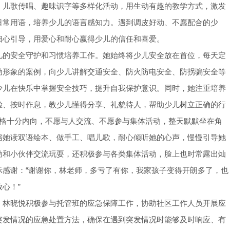
、儿歌传唱、趣味识字等多样化活动，用生动有趣的教学方式，激发
日常用语，培养少儿的语言感知力。遇到调皮好动、不愿配合的少
细心引导，用爱心和耐心赢得少儿的信任和喜爱。
儿的安全守护和习惯培养工作。她始终将少儿安全放在首位，每天定
动形象的案例，向少儿讲解交通安全、防火防电安全、防拐骗安全等
少儿在快乐中掌握安全技巧，提升自我保护意识。同时，她注重培养
脸、按时作息，教少儿懂得分享、礼貌待人，帮助少儿树立正确的行
性格十分内向，不愿与人交流、不愿参与集体活动，整天默默坐在角
陪她读双语绘本、做手工、唱儿歌，耐心倾听她的心声，慢慢引导她
动和小伙伴交流玩耍，还积极参与各类集体活动，脸上也时常露出灿
示感谢：“谢谢你，林老师，多亏了有你，我家孩子变得开朗多了，也
心！”
，林晓悦积极参与托管班的应急保障工作，协助社区工作人员开展应
突发情况的应急处置方法，确保在遇到突发情况时能够及时响应、有