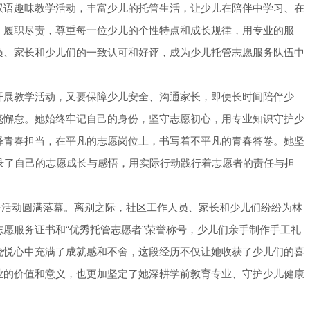
双语趣味教学活动，丰富少儿的托管生活，让少儿在陪伴中学习、在
、履职尽责，尊重每一位少儿的个性特点和成长规律，用专业的服
员、家长和少儿们的一致认可和好评，成为少儿托管志愿服务队伍中
开展教学活动，又要保障少儿安全、沟通家长，即便长时间陪伴少
毫懈怠。她始终牢记自己的身份，坚守志愿初心，用专业知识守护少
释青春担当，在平凡的志愿岗位上，书写着不平凡的青春答卷。她坚
录了自己的志愿成长与感悟，用实际行动践行着志愿者的责任与担
愿服务活动圆满落幕。离别之际，社区工作人员、家长和少儿们纷纷为林
愿服务证书和“优秀托管志愿者”荣誉称号，少儿们亲手制作手工礼
晓悦心中充满了成就感和不舍，这段经历不仅让她收获了少儿们的喜
业的价值和意义，也更加坚定了她深耕学前教育专业、守护少儿健康