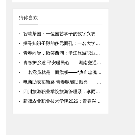
猜你喜欢
智慧茶园：一位园艺学子的数字兴农实践记
探寻知识圣殿的多元面孔：一名大学生视角下的图书馆类型调研实践
青春向导，微笑西湖：浙江旅游职业学院景区志愿服务纪实
青春护乡道 平安暖民心——湖南交通职业技术学院道路桥梁工程技
一名党员就是一面旗帜——“热血忠魂映警徽”钱德山专访
电商助农拓新路 青春赋能助振兴——2026年广东科学技术职业
四川旅游职业学院旅游管理系：李雨桐团队暑期松潘文旅赋能，藏寨
新疆农业职业技术学院2026：青春兴农，情暖天山