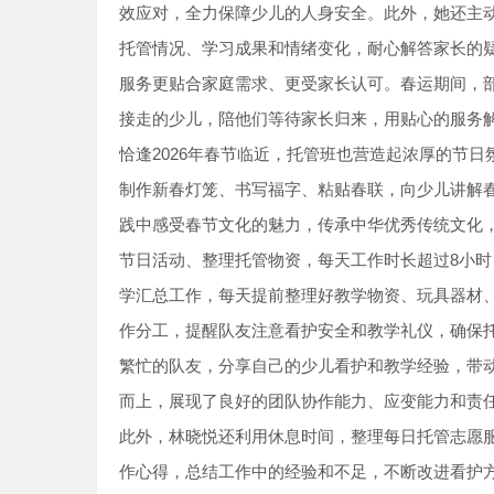
效应对，全力保障少儿的人身安全。此外，她还主
托管情况、学习成果和情绪变化，耐心解答家长的
服务更贴合家庭需求、更受家长认可。春运期间，
接走的少儿，陪他们等待家长归来，用贴心的服务
恰逢2026年春节临近，托管班也营造起浓厚的节
制作新春灯笼、书写福字、粘贴春联，向少儿讲解
践中感受春节文化的魅力，传承中华优秀传统文化
节日活动、整理托管物资，每天工作时长超过8小
学汇总工作，每天提前整理好教学物资、玩具器材
作分工，提醒队友注意看护安全和教学礼仪，确保
繁忙的队友，分享自己的少儿看护和教学经验，带
而上，展现了良好的团队协作能力、应变能力和责
此外，林晓悦还利用休息时间，整理每日托管志愿
作心得，总结工作中的经验和不足，不断改进看护