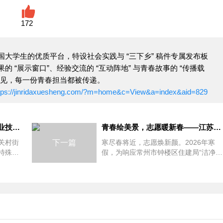
172
大学生的优质平台，特设社会实践与 “三下乡” 稿件专属发布板
 “展示窗口”、经验交流的 “互动阵地” 与青春故事的 “传播载
看见，每一份青春担当都被传递。
tps://jinridaxuesheng.com/?m=home&c=View&a=index&aid=829
数据安全护航员：北京信息职业技术学院学子守护2026年社区数
青春绘美景，志愿暖新春——江苏城乡建设职业学院学子2026年
中关村街
下一篇
寒尽春将近，志愿焕新颜。2026年寒
特殊
假，为响应常州市钟楼区住建局“洁净家
京信息
园·喜迎新春”志愿服务号召，改善社区
人居环境，营...