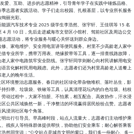
献、友爱、互助、进步的志愿精神，引导青年学子在实践中锤炼品格、
春季志愿者实践活动。学子们走出校园、扎根基层，以专业所长服务
放绚丽光彩。
汽车技术专业 2025 级学生李浩然、张宇轩、王佳琪等 15 名
 日至 4 月 10 日，先后走进威海市文登区小馆村、驾前社区及周边公交
主题志愿活动，将专业服务与暖心关怀送到群众身边。
检修、家电维护、安全用电宣讲等便民服务。村里不少高龄老人家中
凭借专业所学，携带万用表、绝缘胶带等工具，逐一排查线路故障，
为老人家中电路筑牢安全防线。张宇轩同学则耐心向村民讲解用电安
的语言化解村民用电顾虑。此外，志愿者们还为村里高龄老人送餐上
寡老人的晚年生活。
展社区环境整治志愿服务。春日的社区绿化带杂物堆积、落叶丛生，影
手持扫帚、垃圾袋、铁锹等工具，认真清理花坛内的白色垃圾、枯枝
。劳动过程中，大家不怕脏、不怕累，相互配合、高效协作，汗水浸
社区公共区域焕然一新，干净整洁的环境赢得居民纷纷点赞。志愿者
新风浸润社区每个角落。
文明出行引导员。早高峰时段，站点人流量大，志愿者们主动维护乘
人、残疾人等特殊群体提供帮扶，协助他们安全乘车；耐心解答乘客
李浩然同学说：“公交站点是城市文明的窗口，我们多一份耐心、多一