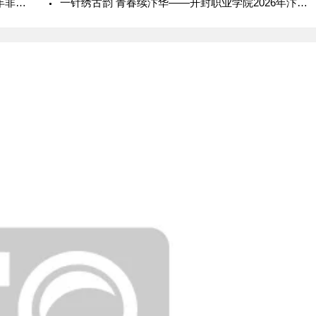
锡镶流光，指尖传薪——日照职业技术学院2026年非遗研学实践
一针绣古韵 青春续汴华——开封职业学院2026年汴绣非遗传承