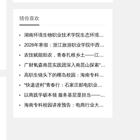
猜你喜欢
湖南环境生物职业技术学院生态环境工程学院：周启航团队暑期隆回
2026年寒假：浙江旅游职业学院中西面点工艺专业实习纪实——
农技赋能助农，青春扎根乡土——江苏农林职业技术学院三下乡实践
广财氧森南昆实践团深入南昆山探索“网络强村”数智融合新路径
高职生镜头下的椰岛校园：海南专科生vlog火出圈，日常碎片太
“快递进村”青春行：石家庄邮电职业技术学院助力乡村物流“最后
以商践学砺本领 服务基层显担当——山东商业职业技术学院学子2
海南专科校园讲座预告：电商行业大咖空降，直播带货技巧干货分享