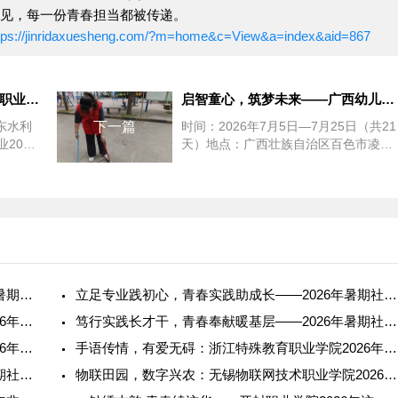
看见，每一份青春担当都被传递。
tps://jinridaxuesheng.com/?m=home&c=View&a=index&aid=867
春风又绿黄河滩 ——山东水利职业学院2026年春季志愿者服务
启智童心，筑梦未来——广西幼儿师范高等专科学校学前教育系20
东水利
下一篇
时间：2026年7月5日—7月25日（共21
2024
天）地点：广西壮族自治区百色市凌云
践报
县下甲镇弄福村、彩架村、平怀村等6
个行政村...
青春筑梦，推普润疆：和田师范专科学校2026年暑期社会实践纪
立足专业践初心，青春实践助成长——2026年暑期社会实践报告
阳光体育，筑梦乡村：广州体育职业技术学院2026年暑期社会实
笃行实践长才干，青春奉献暖基层——2026年暑期社会实践报告
海丝寻踪，文旅筑梦：福建信息职业技术学院2026年暑期社会实
手语传情，有爱无碍：浙江特殊教育职业学院2026年暑期社会实
投身实践长才干，立足专业助发展——2026年暑期社会实践报告
物联田园，数字兴农：无锡物联网技术职业学院2026年暑期社会