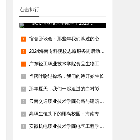
点击排行
青春践使命 志愿暖寒冬——
武汉职业技术学院学子2026年
寒假
宿舍卧谈会：那些年我们聊过的心事与远方
2024海南专科院校志愿服务周启动！学生团队赴三亚渔村实践纪
广东轻工职业技术学院食品生物工程学院：“乡村特色食品（腐竹、
当落叶吻过操场，我们的诗开始生长
那年夏天，我们一起追过的白衬衫少年
云南交通职业技术学院公路与建筑工程学院：“乡村通村公路养护与
高职生镜头下的椰岛校园：海南专科生vlog火出圈，日常碎片太
安徽机电职业技术学院电气工程学院：吴宇轩团队守护乡村用电，三