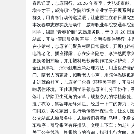
春风送暖，志愿同行。2026 年春季，为弘扬奉
增长才干，威海职业学院组织各专业学子开展系列
群众，用青春行动传递温暖，让志愿红在春日里绽
本次春季志愿实践活动中，威海职业学院交通学院新能源
同学，组建 “青春护航” 志愿服务队，于 3 月 20
站点，开展 “便民服务暖基层・文明实践伴我行” 
在小馆村，志愿者们聚焦村民日常需求，开展电路
电路老化、插座裸露，存在安全隐患。李浩然同学
更换老旧插座，并用塑料瓶裁剪制作绝缘保护壳，
全注意事项，演示触电应急处理方法，用通俗易懂
门、陪老人唠家常，倾听老人心声，用陪伴温暖孤
走进驾前社区，志愿者们化身 “环境美容师”，开
响居住环境。王佳琪同学带领志愿者们分工协作，
落叶，铲除卫生死角的杂草，规整杂乱的绿植藤蔓
湿了衣衫，笑容却始终灿烂。经过一下午的努力，
们用双手美化家园，以行动传递环保理念，让文明
公交站点志愿服务中，志愿者们身着红马甲，化身
车秩序，引导乘客有序排队、文明上下车；为老年
关于公交线路、换乘站点的咨询，指引出行方向。