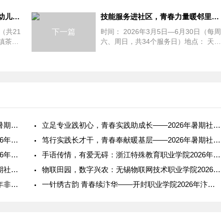
青春烛梦，爱心护航——重庆幼儿师范高等专科学校学前教育系20
技能服务进社区，青春力量暖邻里——天津职业大学电子信息工程学
（共21
下一篇
时间： 2026年3月5日—6月30日（每周
镇茶山
六、周日，共34个服务日）地点： 天津
村学
市北辰区瑞景街道、青源街道、广源街
道共...
青春筑梦，推普润疆：和田师范专科学校2026年暑期社会实践纪
立足专业践初心，青春实践助成长——2026年暑期社会实践报告
阳光体育，筑梦乡村：广州体育职业技术学院2026年暑期社会实
笃行实践长才干，青春奉献暖基层——2026年暑期社会实践报告
海丝寻踪，文旅筑梦：福建信息职业技术学院2026年暑期社会实
手语传情，有爱无碍：浙江特殊教育职业学院2026年暑期社会实
投身实践长才干，立足专业助发展——2026年暑期社会实践报告
物联田园，数字兴农：无锡物联网技术职业学院2026年暑期社会
锡镶流光，指尖传薪——日照职业技术学院2026年非遗研学实践
一针绣古韵 青春续汴华——开封职业学院2026年汴绣非遗传承