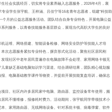
生社会实践经历，切实将专业素养融入志愿服务，2026年4月，襄
术专业学生张宇航、王梓涵、吕佳宁等16名青年志愿者，组建“科技助
期一个月的公益志愿服务活动。团队结合自身专业特色，开展电脑公益
等系列服务，以青春技能服务基层群众，展现当代高职大学生的良好
算机运维、网络搭建、智能设备检修、网络安全防护等技能人才培
，本次志愿服务紧扣专业特色，摒弃形式化活动，聚焦社区居民刚
，发现社区中老年居民普遍存在电脑故障不会处理、家用网络卡顿无
守儿童缺乏基础电脑知识学习渠道。结合调研结果，团队精心规划服
海报、电脑基础教学课件等物资，并提前开展技能复盘培训，确保志
色项目。社区内许多居民家中电脑、路由器、监控设备常年使用，频
数居民不懂维修，报修耗时费力。活动期间，张宇航同学带领技术小
记本、家用路由器、无线网络设备。针对系统卡顿、病毒弹窗、软件