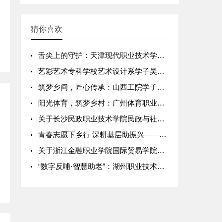
猜你喜欢
舌尖上的守护：天津现代职业技术学院食品学子筑牢2026年乡村
艺彩艺术专科学校艺术设计系学子吴婷带队开展乡村文化墙绘创作下
筑梦乡间，匠心传承：山西工院学子寒假乡村建设实践纪实 ——山
阳光体育，筑梦乡村：广州体育职业技术学院2026年暑期社会实
关于长沙民政职业技术学院民政与社会工作学院学生"智
青春志愿下乡行 深耕基层助振兴——长沙民政职业技术学院202
关于浙江金融职业学院国际贸易学院学生"跨境电商背景
“数字反哺·智慧助老”：湖州职业技术学院学生暑期志愿服务实践