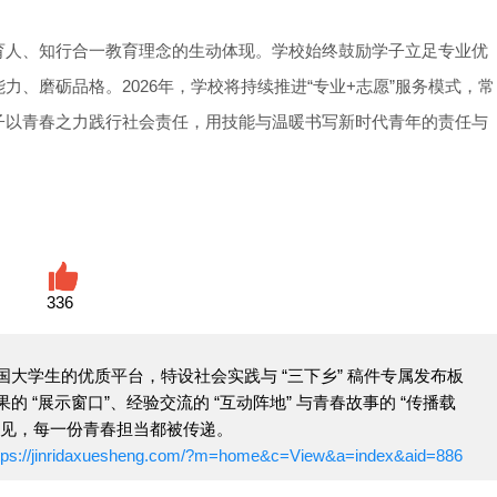
育人、知行合一教育理念的生动体现。学校始终鼓励学子立足专业优
、磨砺品格。2026年，学校将持续推进“专业+志愿”服务模式，常
子以青春之力践行社会责任，用技能与温暖书写新时代青年的责任与
336
大学生的优质平台，特设社会实践与 “三下乡” 稿件专属发布板
 “展示窗口”、经验交流的 “互动阵地” 与青春故事的 “传播载
看见，每一份青春担当都被传递。
tps://jinridaxuesheng.com/?m=home&c=View&a=index&aid=886