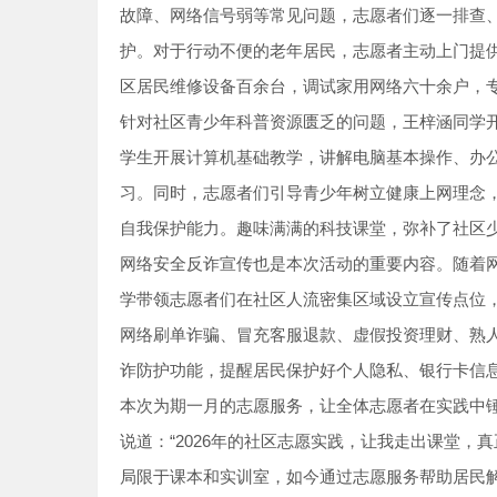
故障、网络信号弱等常见问题，志愿者们逐一排查
护。对于行动不便的老年居民，志愿者主动上门提
区居民维修设备百余台，调试家用网络六十余户，
针对社区青少年科普资源匮乏的问题，王梓涵同学
学生开展计算机基础教学，讲解电脑基本操作、办
习。同时，志愿者们引导青少年树立健康上网理念
自我保护能力。趣味满满的科技课堂，弥补了社区
网络安全反诈宣传也是本次活动的重要内容。随着
学带领志愿者们在社区人流密集区域设立宣传点位
网络刷单诈骗、冒充客服退款、虚假投资理财、熟
诈防护功能，提醒居民保护好个人隐私、银行卡信
本次为期一月的志愿服务，让全体志愿者在实践中
说道：“2026年的社区志愿实践，让我走出课堂
局限于课本和实训室，如今通过志愿服务帮助居民