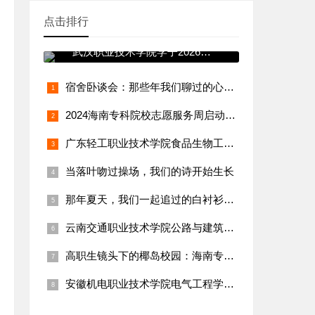
点击排行
青春践使命 志愿暖寒冬——
武汉职业技术学院学子2026年
寒假
宿舍卧谈会：那些年我们聊过的心事与远方
2024海南专科院校志愿服务周启动！学生团队赴三亚渔村实践纪
广东轻工职业技术学院食品生物工程学院：“乡村特色食品（腐竹、
当落叶吻过操场，我们的诗开始生长
那年夏天，我们一起追过的白衬衫少年
云南交通职业技术学院公路与建筑工程学院：“乡村通村公路养护与
高职生镜头下的椰岛校园：海南专科生vlog火出圈，日常碎片太
安徽机电职业技术学院电气工程学院：吴宇轩团队守护乡村用电，三