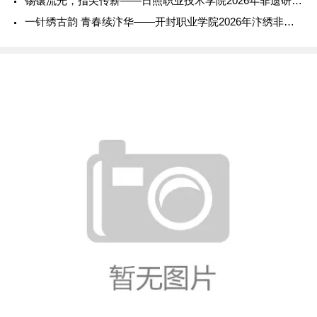
锡镶流光，指尖传薪——日照职业技术学院2026年非遗研学实践
一针绣古韵 青春续汴华——开封职业学院2026年汴绣非遗传承