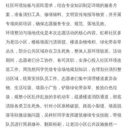
社区环境短板与居民需求，结合专业知识制定详细的服务方
案，准备清扫工具、修缮辅料、文明宣传海报等物资，并开展
专项岗前培训，确保志愿服务专业、规范、落地见效。
环境整治与场地优化是本次志愿活动的核心内容。虹桥社区多
为老旧小区，楼栋墙面污渍斑驳、楼道杂物堆积、绿化带杂草
丛生，部分公共区域存在卫生死角，整体人居环境较差。活动
期间，志愿者们分工协作、各司其职，全身心投入社区环境改
造工作。周浩然同学凭借专业场地规划知识，合理划分清扫整
治区域，统筹安排队员工作。志愿者们集中清理楼道废弃杂
物、生活垃圾、墙面小广告，铲除绿化带杂草、捡拾白色垃
圾，规整小区乱停乱放的非机动车，疏通楼道消防通道，彻底
清除各类卫生死角。针对小区座椅破损、路面小裂缝、墙面脱
落等轻微设施问题，吴梓轩同学发挥建筑修缮专业技能，带领
队员进行简易修补、翻新粉刷，让老旧小区公共设施焕然一