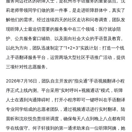
服务周边社区的听障人士，是杭州市手语服务的重要据点。沈
莉老师带领同学们做的第一件事，是走进听障群体中，真实了
解他们的需求。经过连续四天的社区走访和问卷调查，团队发
现听障人士最迫切需要的服务集中在三个领域：医疗就诊陪
护、公共服务窗口辅助、以及面向社会大众的手语普及教育。
以此为方向，团队迅速制定了“1+2+3”实践计划：打造一个线
上手语翻译服务平台，运营两场大型社区手语推广活动，提供
三项针对性志愿服务。
2026年7月16日，团队自主开发的“指尖通”手语视频翻译小程
序正式上线内测。平台采用“实时呼叫+视频通话”模式，听障
人士在遇到沟通障碍时，打开小程序即可一键呼叫在手语翻译
专业同学组成的志愿者团队，通过视频通话进行实时翻译。陆
晨昕和沈欣悦负责排班调度，确保每天八点到晚上八点都有同
学在线值守。何子轩接到的第一通求助来自一位听障阿姨，她