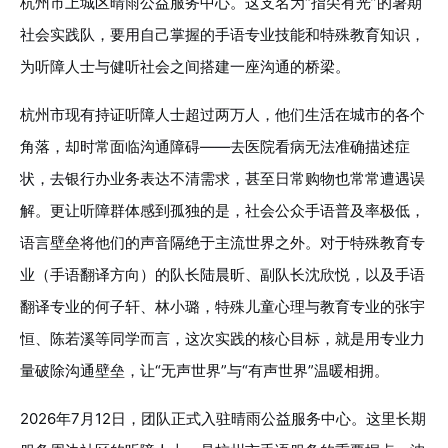
杭州市上城区晴雨公益服务中心。这支名为“指尖有光”的暑期
社会实践队，要用自己掌握的手语专业技能和特殊教育知识，
为听障人士与健听社会之间搭建一座沟通的桥梁。
杭州市现有持证听障人士超过两万人，他们生活在城市的各个
角落，却时常面临沟通障碍——去医院看病无法准确描述症
状，去银行办业务表达不清需求，甚至日常购物也常常遭遇误
解。更让听障群体感到孤独的是，社会公众手语普及率极低，
语言壁垒将他们的声音隔绝于主流世界之外。对于特殊教育专
业（手语翻译方向）的队长陆晨昕、副队长沈欣悦，以及手语
翻译专业的何子轩、林小璐，特殊儿童心理与教育专业的张宇
恒、陈若溪等同学而言，这次实践的核心目标，就是用专业力
量破除沟通壁垒，让“无声世界”与“有声世界”温暖相拥。
2026年7月12日，团队正式入驻晴雨公益服务中心。这里长期