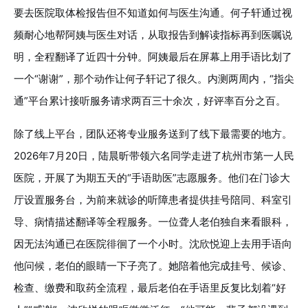
要去医院取体检报告但不知道如何与医生沟通。何子轩通过视
频耐心地帮阿姨与医生对话，从取报告到解读指标再到医嘱说
明，全程翻译了近四十分钟。阿姨最后在屏幕上用手语比划了
一个“谢谢”，那个动作让何子轩记了很久。内测两周内，“指尖
通”平台累计接听服务请求两百三十余次，好评率百分之百。
除了线上平台，团队还将专业服务送到了线下最需要的地方。
2026年7月20日，陆晨昕带领六名同学走进了杭州市第一人民
医院，开展了为期五天的“手语助医”志愿服务。他们在门诊大
厅设置服务台，为前来就诊的听障患者提供挂号陪同、科室引
导、病情描述翻译等全程服务。一位聋人老伯独自来看眼科，
因无法沟通已在医院徘徊了一个小时。沈欣悦迎上去用手语向
他问候，老伯的眼睛一下子亮了。她陪着他完成挂号、候诊、
检查、缴费和取药全流程，最后老伯在手语里反复比划着“好