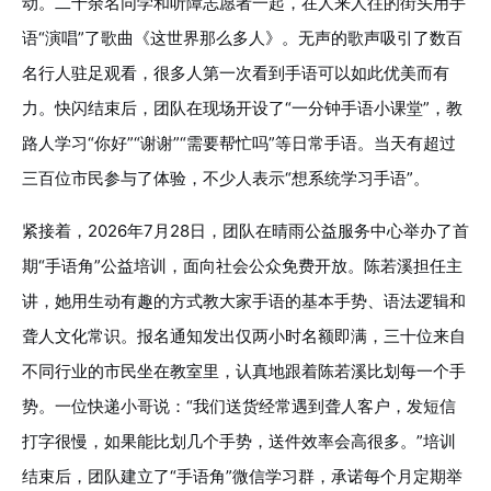
动。二十余名同学和听障志愿者一起，在人来人往的街头用手
语“演唱”了歌曲《这世界那么多人》。无声的歌声吸引了数百
名行人驻足观看，很多人第一次看到手语可以如此优美而有
力。快闪结束后，团队在现场开设了“一分钟手语小课堂”，教
路人学习“你好”“谢谢”“需要帮忙吗”等日常手语。当天有超过
三百位市民参与了体验，不少人表示“想系统学习手语”。
紧接着，2026年7月28日，团队在晴雨公益服务中心举办了首
期“手语角”公益培训，面向社会公众免费开放。陈若溪担任主
讲，她用生动有趣的方式教大家手语的基本手势、语法逻辑和
聋人文化常识。报名通知发出仅两小时名额即满，三十位来自
不同行业的市民坐在教室里，认真地跟着陈若溪比划每一个手
势。一位快递小哥说：“我们送货经常遇到聋人客户，发短信
打字很慢，如果能比划几个手势，送件效率会高很多。”培训
结束后，团队建立了“手语角”微信学习群，承诺每个月定期举