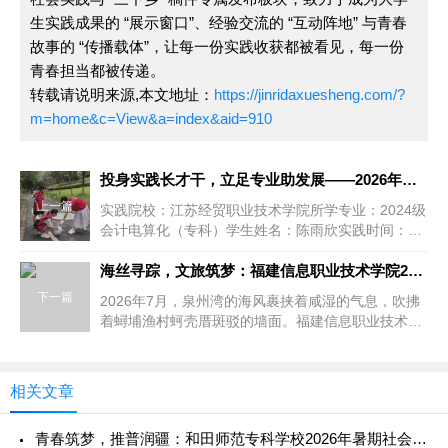
生实践成果的 “展示窗口”、经验交流的 “互动阵地” 与青春
故事的 “传播载体”，让每一份实践收获都被看见，每一份
青春担当都被传递。
转载请说明来源,本文地址：
https://jinridaxuesheng.com/?
m=home&c=View&a=index&aid=910
投身实践长才干，立足专业助发展——2026年暑期社会实践报告
上一篇
实践院校：江苏经贸职业技术学院所学专业：2024级
会计电算化（专科）学生姓名：陈雨欣实践时间：
2026年7月6日—202...
海丝寻踪，文旅筑梦：福建信息职业技术学院2026年暑期社会实
下一篇
2026年7月，泉州湾的海风裹挟着咸湿的气息，吹拂
着蟳埔渔村蚵壳厝斑驳的墙面。福建信息职业技术学
院文化创意与旅游学院的1...
相关文章
青春筑梦，推普润疆：和田师范专科学校2026年暑期社会实践纪